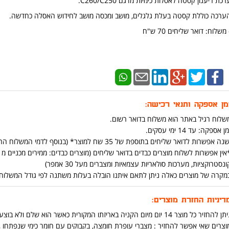
רכת ריענון קסטה לאסלות כימיות מדגם C260/C250.
ערכה כוללת קסטה בעלת גלגלים, מושב ומכסה מושב לחידוש האסלה כחדשה.
 משלוח: דואר שליחים 70 ש"ח
מן אספקה ותנאי רכישה:
שלוח רגיל באתר הוא משלוח בדואר רשום.
ן אספקה: עד 14 ימי עסקים.
נה אפשרות לדואר שליחים בתוספת של 35 שח למוצר* (בנוסף לדמי המשלוח הרגילים ) (יש אפשרות להוסיף בתהליך הקניה באתר)
ונסטרוקציות, מערכות סולאריות עצמאיות ומצברים מעל 30 אמפר)
מקרה של מוצרים כאלה ניתן לתאם איתנו הובלה בעלות משתנה לפי גודל המשלוח ומרחק בט
דיניות החזרת מוצרים:
ן להחזיר כל מוצר 14 יום מיום הקניה באריזתו המקורית כאשר הוא שלם ולא בוצע בו שימוש .
וצרים שאי אפשר להחזיר : מצברי עופרת חומצה, בקבוקים עם חומר כימי שנפתחו ,כ