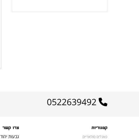
לרשימת המוצרים הפופולריים
0522639492
קטגוריות
צרו קשר
גבעות יהוד
פאנלים סולאריים