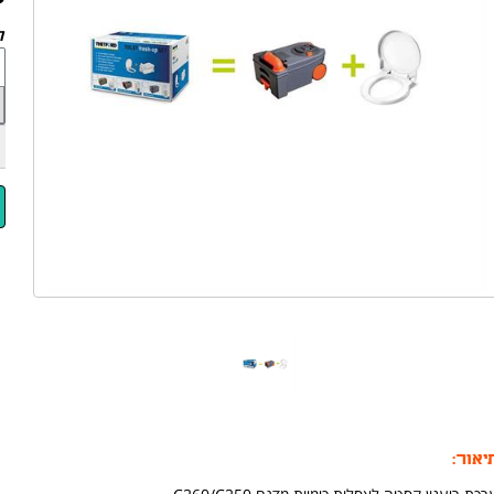
לד
יאור: