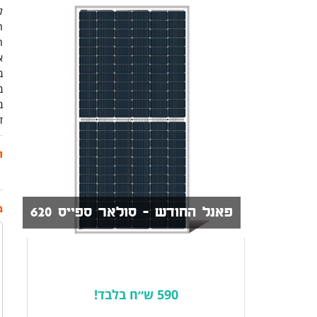
ל
ה
א
ב
ב
ב
ד
ת
מ
פאנל החודש - סולאר ספייס 620
590 ש״ח בלבד!