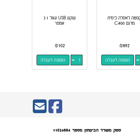
סטה לאסלה כימית
שקע USB עגול 3.1
מדגם C400.
אמפר
₪
102
₪
892
הוספה לעגלה
הוספה לעגלה
ספק משרד הביטחון מספר 11024884