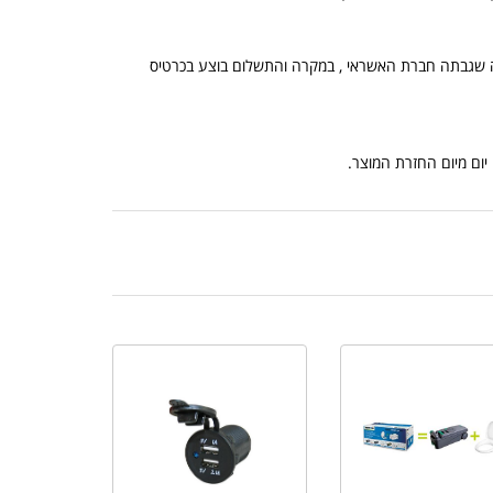
, הנמוך מביניהם, ובתוספת מה שגבתה חברת האשראי , במקרה והתשלום בוצע בכרטיס