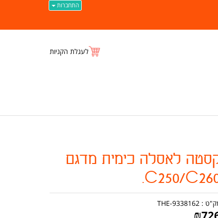
התחברות
לעגלת הקניות
סטה לאסלה כימית מדגם
C250/C260
ק"ט :
THE-9338162
₪
72