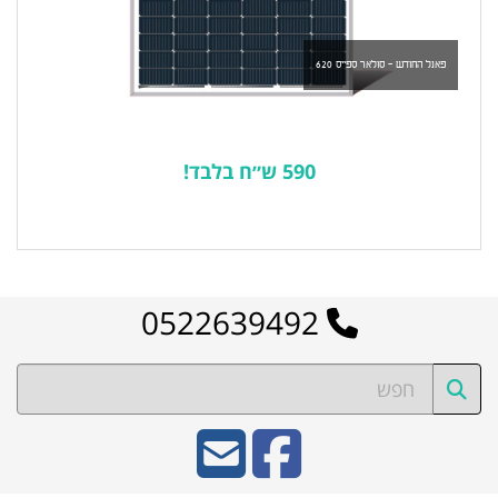
פאנל החודש - סולאר ספייס 620
590 ש״ח בלבד!
לרשימת המוצרים הפופולריים
0522639492