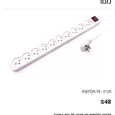
מטר
מק"ט :
A5JXTJFL18
₪
48
לדואר שליחים יש להזין 35 שח בתיבה