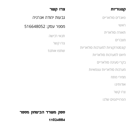
קטגוריות
צרו קשר
גבעות יהודה אנרגיה
פאנלים סולאריים
ראשי
מספר עסק: 516648052
תאורה סולארית
תנאי רכישה
מצברים
צרו קשר
קונסטרוקציות למערכות סולאריות
שתפו אותנו!
חיווט למערכות סולאריות
בקרי טעינה סולאריים
מערכות סולאריות עצמאיות
ממירי מתח
אודותינו
צרו קשר
הפרוייקטים שלנו
מצברים לאופנועים ולטרקטורונים
ספק משרד הביטחון מספר
מוצרים לשעת חירום
11024884
צרו קשר
מוצרים חדשים