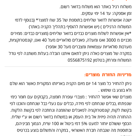
משלוח רגיל באתר הוא משלוח בדואר רשום.
זמן אספקה: עד 14 ימי עסקים.
ישנה אפשרות לדואר שליחים בתוספת של 35 שח למוצר* (בנוסף לדמי
המשלוח הרגילים ) (יש אפשרות להוסיף בתהליך הקניה באתר)
*אין אפשרות לשלוח מוצרים כבדים בדואר שליחים (מוצרים כבדים: ממירים
מכניים מ 3000 ואט ומעלה, פאנלים סולאריים מעל 40 ואט, קונסטרוקציות,
מערכות סולאריות עצמאיות ומצברים מעל 30 אמפר)
במקרה של מוצרים כאלה ניתן לתאם איתנו הובלה בעלות משתנה לפי גודל
המשלוח ומרחק בטלפון 0556875192
מדיניות החזרת מוצרים:
ניתן להחזיר כל מוצר 14 יום מיום הקניה באריזתו המקורית כאשר הוא שלם
ולא בוצע בו שימוש .
מוצרים שאי אפשר להחזיר : מצברי עופרת חומצה, בקבוקים עם חומר כימי
שנפתחו ,כבלים שנחתכו לפי מידה, כבלים עם נעלי כבל שנחתכו והוכנו לפי
בקשת לקוח, קונסטרוקציה לפאנלים שהוזמנה ונחתכה לפי בקשת הלקוח.
ההחזרה תהיה פיזית אל בית העסק או במשלוח בדואר רשום או ע"י שליח.
הכסף ששולם יוחזר למעט 5% דמי ביטול או 100 ש״ח, הנמוך מביניהם,
ובתוספת מה שגבתה חברת האשראי , במקרה והתשלום בוצע בכרטיס