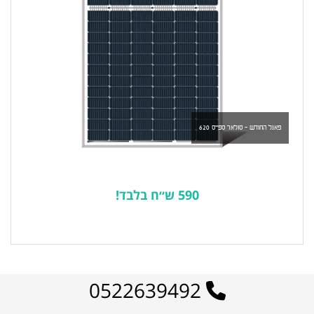
פאנל החודש - סולאר ספייס 620
590 ש״ח בלבד!
לרשימת המוצרים הפופולריים
0522639492