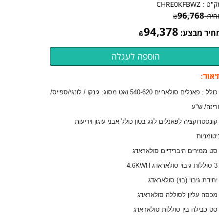
ק"ט :
CHRE0KFBWZ
96,768
חיר:
₪
94,378
חיר מבצע:
₪
יאור:
- כולל : פאנלים סולאריים 540-620 ואט מסוג: גינקו / לונגי/ספייס/
רינה/ ש"ע
 קונסטרוקציה לפאנלים לגג בטון כולל אבני עיגון ויריעות
יטומניות
 סט ממירים היברידיים סולאראדג
ראדג 4.6KWH
 יחידת גיבוי (בוי) סולאראדג
 מכסה עליון לסוללה סולאראדג
 סט כבילה בין סוללות סולאראדג