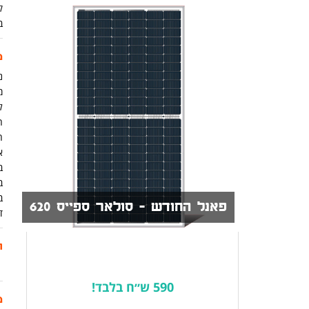
ק
ב
מ
נית
מ
ל
ה
א
ב
ב
ב
פאנל החודש - סולאר ספייס 620
ד
ת
590 ש״ח בלבד!
מ