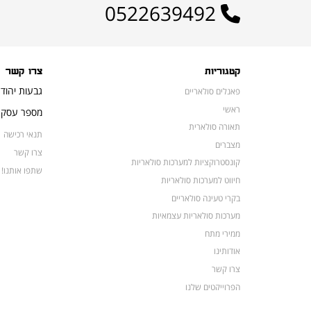
0522639492
קטגוריות
צרו קשר
גבעות יהוד
פאנלים סולאריים
ראשי
מספר עסק: 16648052
תאורה סולארית
תנאי רכישה
מצברים
צרו קשר
קונסטרוקציות למערכות סולאריות
שתפו אותנו!
חיווט למערכות סולאריות
בקרי טעינה סולאריים
מערכות סולאריות עצמאיות
ממירי מתח
אודותינו
צרו קשר
הפרוייקטים שלנו
מצברים לאופנועים ולטרקטורונים