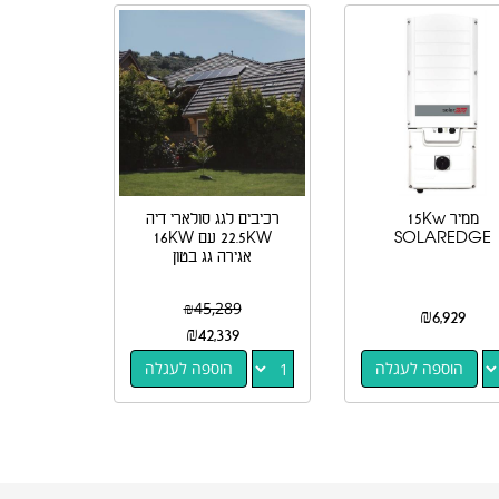
ממיר 15Kw
רכיבים לגג סולארי דיה
SOLAREDGE
22.5KW עם 16KW
אגירה גג בטון
₪
45,289
₪
6,929
₪
42,339
הוספה לעגלה
הוספה לעגלה