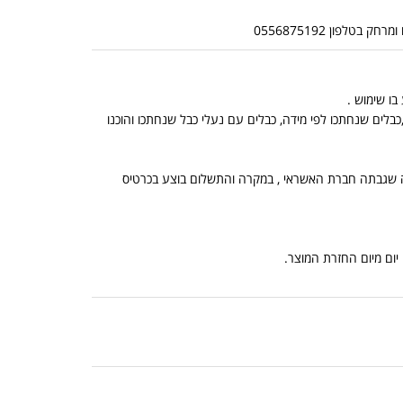
לפון 0556875192
בלים שנחתכו לפי מידה, כבלים עם נעלי כבל שנחתכו והוכנו
, הנמוך מביניהם, ובתוספת מה שגבתה חברת האשראי , במקרה והתשלום בוצע בכרטיס