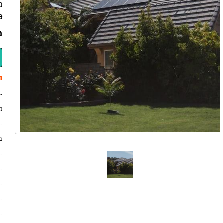
מ
מ
מ
ת
ט
-
ב
-
- 3 סוללות גיבוי סולא
-
-
-