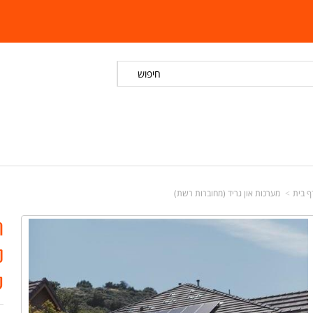
חיפוש
ף בית
מערכות און גריד (מחוברות רשת)
ר
ס