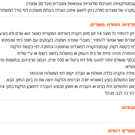
ונסטרוקציות, מערכות סולאריות עצמאיות ומצברים מעל 30 אמפר)
מקרה של מוצרים כאלה ניתן לתאם איתנו הובלה בעלות משתנה לפי גודל המשלוח ומרחק בט
דיניות החזרת מוצרים:
ן להחזיר כל מוצר 14 יום מיום הקניה באריזתו המקורית כאשר הוא שלם ולא בוצע בו שימוש .
וצרים שאי אפשר להחזיר : מצברי עופרת חומצה, בקבוקים עם חומר כימי שנפתחו ,כ
פי בקשת לקוח, קונסטרוקציה לפאנלים שהוזמנה ונחתכה לפי בקשת הלקוח.
החזרה תהיה פיזית אל בית העסק או במשלוח בדואר רשום או ע"י שליח.
הכסף ששולם יוחזר למעט 5% דמי ביטול או 100 ש״ח
שראי.
מידה והקניה כללה משלוח או הובלה יקוזזו דמי המשלוח מההחזר.
אם התשלום בוצע באשראי יזוכה הכרטיס והלקוח יראה את זה ביום החיוב הבא.
אם התשלום היה בביט או העברה או מזומן תבוצע העברה לחשבון הלקוח בתוך 14 יום מיום החזרת המוצר.
רור בר לבב, מנהל
גובות:
וצרים דומים: