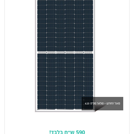
פאנל החודש - סולאר ספייס 620
590 ש״ח בלבד!