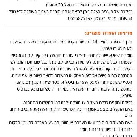
מערכות סולאריות עצמאיות ומצברים מעל 30 אמפר)
במקרה של מוצרים כאלה ניתן לתאם איתנו הובלה בעלות משתנה לפי גודל
המשלוח ומרחק בטלפון 0556875192
מדיניות החזרת מוצרים:
ניתן להחזיר כל מוצר 14 יום מיום הקניה באריזתו המקורית כאשר הוא שלם
ולא בוצע בו שימוש .
מוצרים שאי אפשר להחזיר : מצברי עופרת חומצה, בקבוקים עם חומר כימי
שנפתחו ,כבלים שנחתכו לפי מידה, כבלים עם נעלי כבל שנחתכו והוכנו לפי
בקשת לקוח, קונסטרוקציה לפאנלים שהוזמנה ונחתכה לפי בקשת הלקוח.
ההחזרה תהיה פיזית אל בית העסק או במשלוח בדואר רשום או ע"י שליח.
הכסף ששולם יוחזר למעט 5% דמי ביטול או 100 ש״ח, הנמוך מביניהם,
ובתוספת מה שגבתה חברת האשראי , במקרה והתשלום בוצע בכרטיס
אשראי.
במידה והקניה כללה משלוח או הובלה יקוזזו דמי המשלוח מההחזר.
באם התשלום בוצע באשראי יזוכה הכרטיס והלקוח יראה את זה ביום החיוב
הבא.
באם התשלום היה בביט או העברה או מזומן תבוצע העברה לחשבון הלקוח
בתוך 14 יום מיום החזרת המוצר.
דרור בר לבב, מנהל