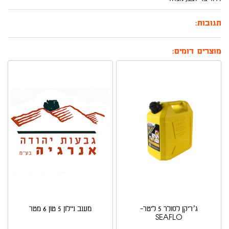
תגובות:
מוצרים דומים:
ג’ריקן לסולר 5 ליטר-
מענב ניילון 5 טון 6 מטר
SEAFLO