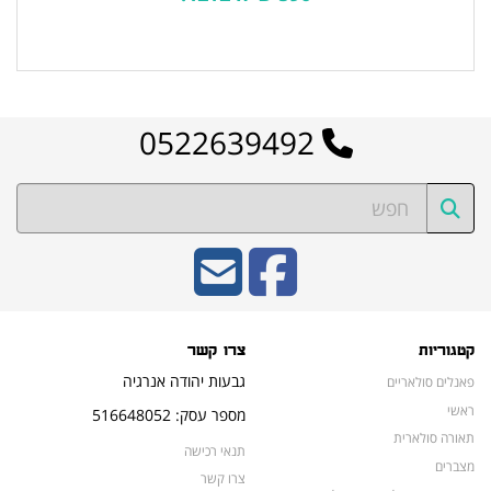
לרשימת המוצרים הפופולריים
0522639492
קטגוריות
צרו קשר
גבעות יהודה אנרגיה
פאנלים סולאריים
ראשי
מספר עסק: 516648052
תאורה סולארית
תנאי רכישה
מצברים
צרו קשר