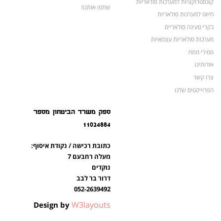
קונסטרוקציות למערכות סולאריות
שתפו אותנו!
חיווט למערכות סולאריות
בקרי טעינה סולאריים
מערכות סולאריות עצמאיות
ממירי מתח
אודותינו
צרו קשר
הפרוייקטים שלנו
מצברים לאופנועים ולטרקטורונים
ספק משרד הביטחון מספר
מוצרים לשעת חירום
11024884
צרו קשר
מוצרים חדשים
כתובת רכישה / נקודת איסוף:
מוצרים פופולריים
מעלה רחבעם 7
נוקדים
דרור בר לבב
052-2639492
W3layouts
Design by