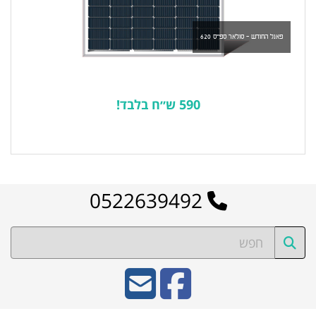
פאנל החודש - סולאר ספייס 620
590 ש״ח בלבד!
לרשימת המוצרים הפופולריים
0522639492