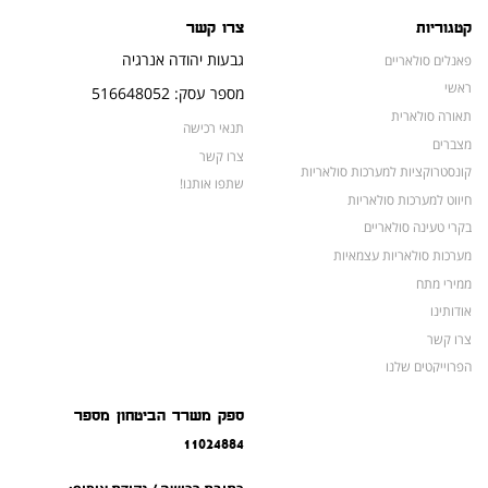
קטגוריות
צרו קשר
גבעות יהודה אנרגיה
פאנלים סולאריים
ראשי
מספר עסק: 516648052
תאורה סולארית
תנאי רכישה
מצברים
צרו קשר
קונסטרוקציות למערכות סולאריות
שתפו אותנו!
חיווט למערכות סולאריות
בקרי טעינה סולאריים
מערכות סולאריות עצמאיות
ממירי מתח
אודותינו
צרו קשר
הפרוייקטים שלנו
מצברים לאופנועים ולטרקטורונים
ספק משרד הביטחון מספר
מוצרים לשעת חירום
11024884
צרו קשר
מוצרים חדשים