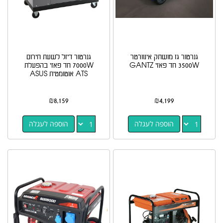
גנרטור גז מושתק אינוורטר
גנרטור דיזל לשעת חירום
3500W חד פאזי GANTZ
7000W חד פאזי בהפעלת
ATS אוטומטית ASUS
₪
8,159
₪
4,199
הוספה לעגלה
הוספה לעגלה