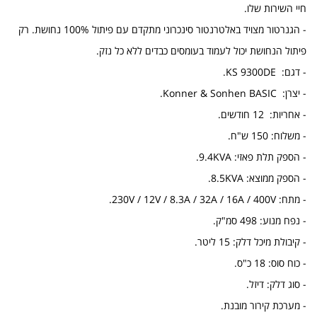
חיי השירות שלו.
- הגנרטור מצויד באלטרנטור סינכרוני מתקדם עם פיתול 100% נחושת. רק
פיתול הנחושת יכול לעמוד בעומסים כבדים ללא כל נזק.
- דגם: KS 9300DE.
- יצרן: Konner & Sonhen BASIC.
- אחריות: 12 חודשים.
- משלוח: 150 ש"ח.
- הספק תלת פאזי: 9.4KVA.
- הספק ממוצא: 8.5KVA.
- מתח: 230V / 12V / 8.3A / 32A / 16A / 400V.
- נפח מנוע: 498 סמ"ק.
- קיבולת מיכל דלק: 15 ליטר.
- כוח סוס: 18 כ"ס.
- סוג דלק: דיזל.
- מערכת קירור מובנת.