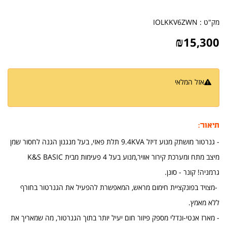
מק"ט :
IOLKKV6ZWN
₪
15,300
אזל המלאי
הודיעו לי כשחוזר למלאי
תיאור:
- גנרטור מושתק מנוע דיזל 9.4KVA תלת פאזי, בעל מנגנון הגנה לחסור שמן
מיצב מתח ומערכת קירור אוויר,מנוע בעל 4 פעימות מבית K&S BASIC
גרמניה! קונר - סונן.
-מצויד בפונקציית חימום מראש, המאפשרת להפעיל את הגנרטור בחורף
ללא מאמץ.
- מארז אנטי-ונדלי מספק פיזור חום יעיל יותר בתוך הגנרטור, מה שמאריך את