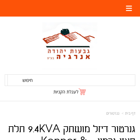
חיפוש
לעגלת הקניות
דף בית
גנרטורים
גנרטור דיזל מושתק 9.4KVA תלת