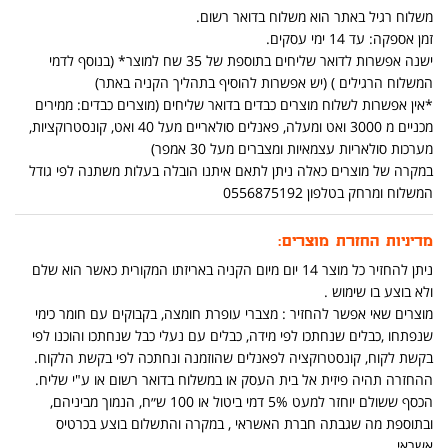
משלוח רגיל באתר הוא משלוח בדואר רשום.
זמן אספקה: עד 14 ימי עסקים.
ישנה אפשרות לדואר שליחים בתוספת של 35 שח למוצר* (בנוסף לדמי
המשלוח הרגילים ) (יש אפשרות להוסיף בתהליך הקניה באתר)
*אין אפשרות לשלוח מוצרים כבדים בדואר שליחים (מוצרים כבדים: ממירים
מכניים מ 3000 ואט ומעלה, פאנלים סולאריים מעל 40 ואט, קונסטרוקציות,
מערכות סולאריות עצמאיות ומצברים מעל 30 אמפר)
במקרה של מוצרים כאלה ניתן לתאם איתנו הובלה בעלות משתנה לפי גודל
המשלוח ומרחק בטלפון 0556875192
מדיניות החזרת מוצרים:
ניתן להחזיר כל מוצר 14 יום מיום הקניה באריזתו המקורית כאשר הוא שלם
ולא בוצע בו שימוש .
מוצרים שאי אפשר להחזיר : מצברי עופרת חומצה, בקבוקים עם חומר כימי
שנפתחו ,כבלים שנחתכו לפי מידה, כבלים עם נעלי כבל שנחתכו והוכנו לפי
בקשת לקוח, קונסטרוקציה לפאנלים שהוזמנה ונחתכה לפי בקשת הלקוח.
ההחזרה תהיה פיזית אל בית העסק או במשלוח בדואר רשום או ע"י שליח.
הכסף ששולם יוחזר למעט 5% דמי ביטול או 100 ש״ח, הנמוך מביניהם,
ובתוספת מה שגבתה חברת האשראי , במקרה והתשלום בוצע בכרטיס
אשראי.