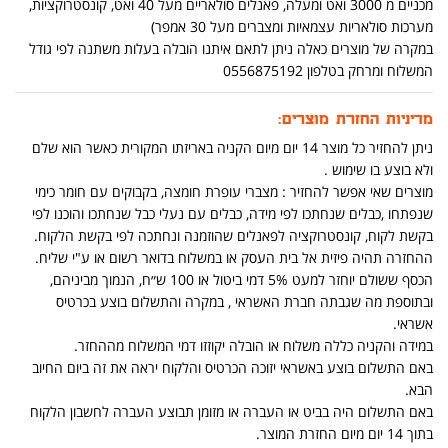
מכניים מ 3000 ואט ומעלה, פאנלים סולאריים מעל 40 ואט, קונסטרוקציות,
מערכות סולאריות עצמאיות ומצברים מעל 30 אמפר)
במקרה של מוצרים כאלה ניתן לתאם איתנו הובלה בעלות משתנה לפי גודל
המשלוח ומרחק בטלפון 0556875192
מדיניות החזרת מוצרים:
ניתן להחזיר כל מוצר 14 יום מיום הקניה באריזתו המקורית כאשר הוא שלם
ולא בוצע בו שימוש .
מוצרים שאי אפשר להחזיר : מצברי עופרת חומצה, בקבוקים עם חומר כימי
שנפתחו ,כבלים שנחתכו לפי מידה, כבלים עם נעלי כבל שנחתכו והוכנו לפי
בקשת לקוח, קונסטרוקציה לפאנלים שהוזמנה ונחתכה לפי בקשת הלקוח.
ההחזרה תהיה פיזית אל בית העסק או במשלוח בדואר רשום או ע"י שליח.
הכסף ששולם יוחזר למעט 5% דמי ביטול או 100 ש״ח, הנמוך מביניהם,
ובתוספת מה שגבתה חברת האשראי , במקרה והתשלום בוצע בכרטיס
אשראי.
במידה והקניה כללה משלוח או הובלה יקוזזו דמי המשלוח מההחזר.
באם התשלום בוצע באשראי יזוכה הכרטיס והלקוח יראה את זה ביום החיוב
הבא.
באם התשלום היה בביט או העברה או מזומן תבוצע העברה לחשבון הלקוח
בתוך 14 יום מיום החזרת המוצר.