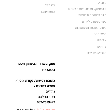
מצברים
צרו קשר
קונסטרוקציות למערכות סולאריות
שתפו אותנו!
חיווט למערכות סולאריות
בקרי טעינה סולאריים
מערכות סולאריות עצמאיות
ממירי מתח
אודותינו
צרו קשר
הפרוייקטים שלנו
מצברים לאופנועים ולטרקטורונים
ספק משרד הביטחון מספר
מוצרים לשעת חירום
11024884
צרו קשר
מוצרים חדשים
כתובת רכישה / נקודת איסוף:
מוצרים פופולריים
מעלה רחבעם 7
נוקדים
דרור בר לבב
052-2639492
W3layouts
Design by