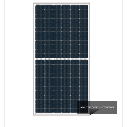
פאנל החודש - סולאר ספייס 620