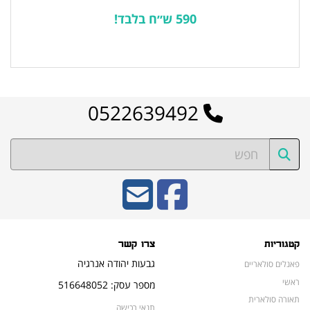
590 ש״ח בלבד!
לרשימת המוצרים הפופולריים
0522639492
קטגוריות
צרו קשר
גבעות יהודה אנרגיה
פאנלים סולאריים
ראשי
מספר עסק: 516648052
תאורה סולארית
תנאי רכישה