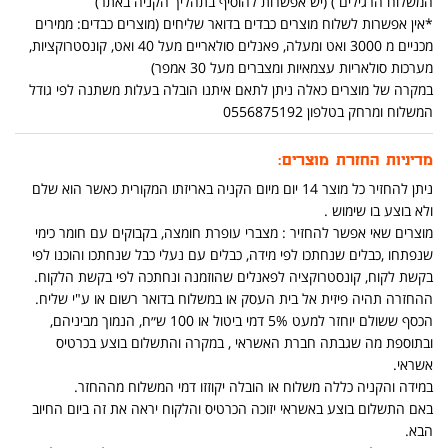
המשלוח הרגילים ) (יש אפשרות להוסיף בתהליך הקניה באתר)
*אין אפשרות לשלוח מוצרים כבדים בדואר שליחים (מוצרים כבדים: ממירים
מכניים מ 3000 ואט ומעלה, פאנלים סולאריים מעל 40 ואט, קונסטרוקציות,
מערכות סולאריות עצמאיות ומצברים מעל 30 אמפר)
במקרה של מוצרים כאלה ניתן לתאם איתנו הובלה בעלות משתנה לפי גודל
המשלוח ומרחק בטלפון 0556875192
מדיניות החזרת מוצרים:
ניתן להחזיר כל מוצר 14 יום מיום הקניה באריזתו המקורית כאשר הוא שלם
ולא בוצע בו שימוש .
מוצרים שאי אפשר להחזיר : מצברי עופרת חומצה, בקבוקים עם חומר כימי
שנפתחו ,כבלים שנחתכו לפי מידה, כבלים עם נעלי כבל שנחתכו והוכנו לפי
בקשת לקוח, קונסטרוקציה לפאנלים שהוזמנה ונחתכה לפי בקשת הלקוח.
ההחזרה תהיה פיזית אל בית העסק או במשלוח בדואר רשום או ע"י שליח.
הכסף ששולם יוחזר למעט 5% דמי ביטול או 100 ש״ח, הנמוך מביניהם,
ובתוספת מה שגבתה חברת האשראי , במקרה והתשלום בוצע בכרטיס
אשראי.
במידה והקניה כללה משלוח או הובלה יקוזזו דמי המשלוח מההחזר.
באם התשלום בוצע באשראי יזוכה הכרטיס והלקוח יראה את זה ביום החיוב
הבא.