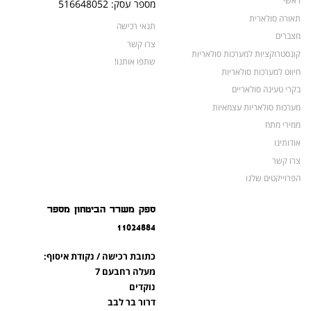
ראשי
מספר עסק: 516648052
תאורה סולארית
תנאי רכישה
מצברים
צרו קשר
קונסטרוקציות למערכות סולאריות
שתפו אותנו!
חיווט למערכות סולאריות
בקרי טעינה סולאריים
מערכות סולאריות עצמאיות
ממירי מתח
אודותינו
צרו קשר
הפרוייקטים שלנו
מצברים לאופנועים ולטרקטורונים
ספק משרד הביטחון מספר
מוצרים לשעת חירום
11024884
צרו קשר
מוצרים חדשים
כתובת רכישה / נקודת איסוף:
מוצרים פופולריים
מעלה רחבעם 7
נוקדים
דרור בר לבב