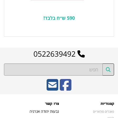
590 ש״ח בלבד!
לרשימת המוצרים הפופולריים
0522639492
קטגוריות
צרו קשר
גבעות יהודה אנרגיה
פאנלים סולאריים