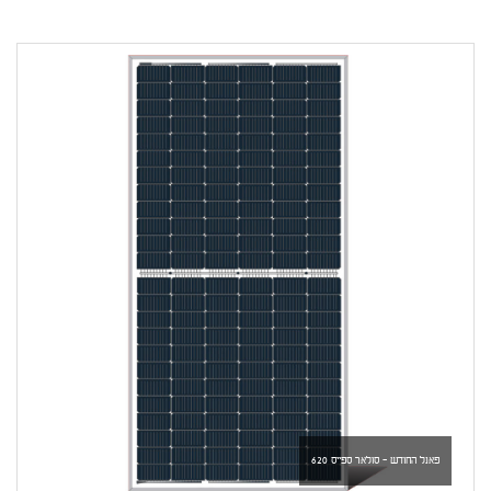
פאנל החודש - סולאר ספייס 620