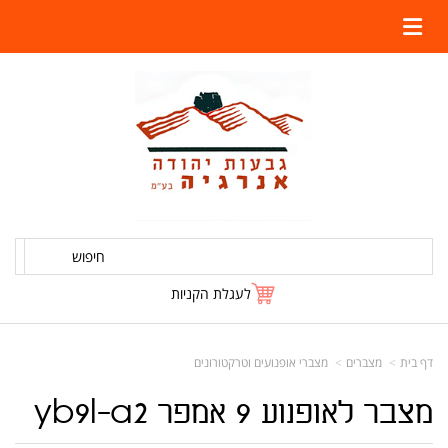
חיפוש
לעגלת הקניות
דף בית
מצברים
מצברי אופנועים וטרקטורונים
מצבר לאופנוע 9 אמפר yb9l-a2