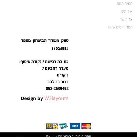
ממירי מתח
אודותינו
צרו קשר
הפרוייקטים שלנו
מצברים לאופנועים ולטרקטורונים
ספק משרד הביטחון מספר
מוצרים לשעת חירום
11024884
צרו קשר
מוצרים חדשים
כתובת רכישה / נקודת איסוף:
מוצרים פופולריים
מעלה רחבעם 7
נוקדים
דרור בר לבב
052-2639492
W3layouts
Design by
אתר זה מופעל באמצעות
Wobily