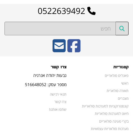
0522639492
קטגוריות
צרו קשר
גבעות יהודה אנרגיה
פאנלים סולאריים
ראשי
מספר עסק: 516648052
תאורה סולארית
תנאי רכישה
מצברים
צרו קשר
קונסטרוקציות למערכות סולאריות
שתפו אותנו!
חיווט למערכות סולאריות
בקרי טעינה סולאריים
מערכות סולאריות עצמאיות