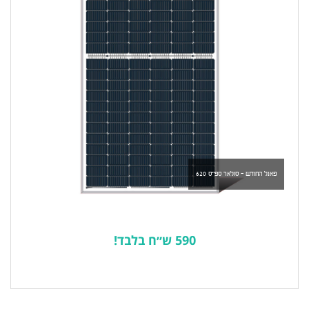
פאנל החודש - סולאר ספייס 620
590 ש״ח בלבד!
לרשימת המוצרים הפופולריים