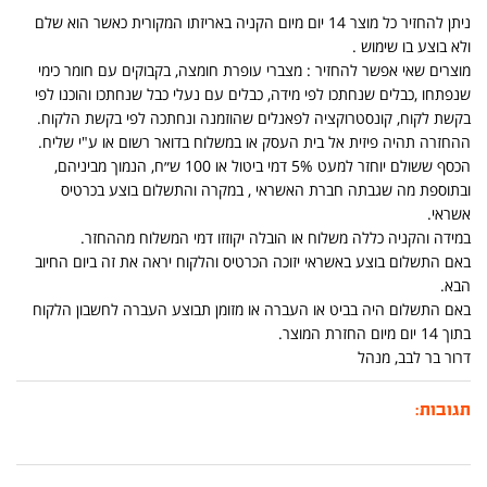
ניתן להחזיר כל מוצר 14 יום מיום הקניה באריזתו המקורית כאשר הוא שלם
ולא בוצע בו שימוש .
מוצרים שאי אפשר להחזיר : מצברי עופרת חומצה, בקבוקים עם חומר כימי
שנפתחו ,כבלים שנחתכו לפי מידה, כבלים עם נעלי כבל שנחתכו והוכנו לפי
בקשת לקוח, קונסטרוקציה לפאנלים שהוזמנה ונחתכה לפי בקשת הלקוח.
ההחזרה תהיה פיזית אל בית העסק או במשלוח בדואר רשום או ע"י שליח.
הכסף ששולם יוחזר למעט 5% דמי ביטול או 100 ש״ח, הנמוך מביניהם,
ובתוספת מה שגבתה חברת האשראי , במקרה והתשלום בוצע בכרטיס
אשראי.
במידה והקניה כללה משלוח או הובלה יקוזזו דמי המשלוח מההחזר.
באם התשלום בוצע באשראי יזוכה הכרטיס והלקוח יראה את זה ביום החיוב
הבא.
באם התשלום היה בביט או העברה או מזומן תבוצע העברה לחשבון הלקוח
בתוך 14 יום מיום החזרת המוצר.
דרור בר לבב, מנהל
תגובות: