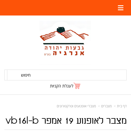
חיפוש
לעגלת הקניות
דף בית
מצברים
מצברי אופנועים וטרקטורונים
מצבר לאופנוע 19 אמפר vb16l-b