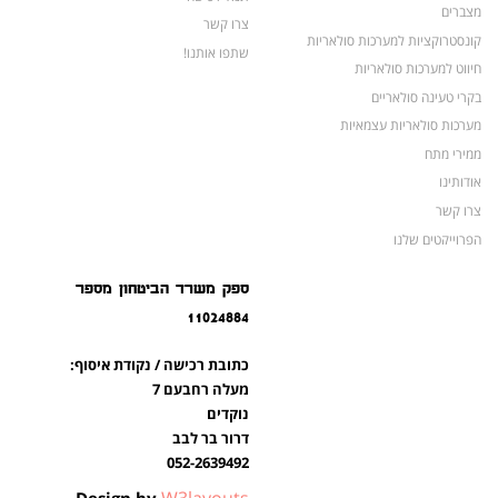
מצברים
צרו קשר
קונסטרוקציות למערכות סולאריות
שתפו אותנו!
חיווט למערכות סולאריות
בקרי טעינה סולאריים
מערכות סולאריות עצמאיות
ממירי מתח
אודותינו
צרו קשר
הפרוייקטים שלנו
מצברים לאופנועים ולטרקטורונים
ספק משרד הביטחון מספר
מוצרים לשעת חירום
11024884
צרו קשר
מוצרים חדשים
כתובת רכישה / נקודת איסוף:
מוצרים פופולריים
מעלה רחבעם 7
נוקדים
דרור בר לבב
052-2639492
W3layouts
Design by