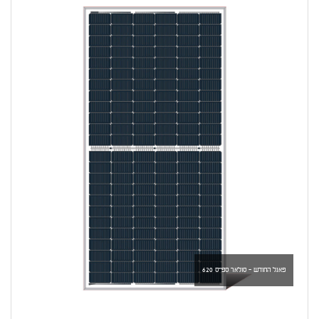
פאנל החודש - סולאר ספייס 620