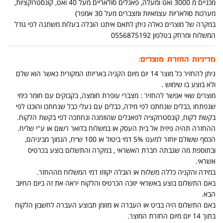
מכניים מ 3000 ואט ומעלה, פאנלים סולאריים מעל 40 ואט, קונסטרוקציות,
מערכות סולאריות עצמאיות ומצברים מעל 30 אמפר)
במקרה של מוצרים כאלה ניתן לתאם איתנו הובלה בעלות משתנה לפי גודל
המשלוח ומרחק בטלפון 0556875192
מדיניות החזרת מוצרים:
ניתן להחזיר כל מוצר 14 יום מיום הקניה באריזתו המקורית כאשר הוא שלם
ולא בוצע בו שימוש .
מוצרים שאי אפשר להחזיר : מצברי עופרת חומצה, בקבוקים עם חומר כימי
שנפתחו ,כבלים שנחתכו לפי מידה, כבלים עם נעלי כבל שנחתכו והוכנו לפי
בקשת לקוח, קונסטרוקציה לפאנלים שהוזמנה ונחתכה לפי בקשת הלקוח.
ההחזרה תהיה פיזית אל בית העסק או במשלוח בדואר רשום או ע"י שליח.
הכסף ששולם יוחזר למעט 5% דמי ביטול או 100 ש״ח, הנמוך מביניהם,
ובתוספת מה שגבתה חברת האשראי , במקרה והתשלום בוצע בכרטיס
אשראי.
במידה והקניה כללה משלוח או הובלה יקוזזו דמי המשלוח מההחזר.
באם התשלום בוצע באשראי יזוכה הכרטיס והלקוח יראה את זה ביום החיוב
הבא.
באם התשלום היה בביט או העברה או מזומן תבוצע העברה לחשבון הלקוח
בתוך 14 יום מיום החזרת המוצר.