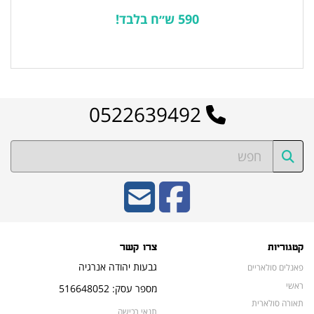
590 ש״ח בלבד!
לרשימת המוצרים הפופולריים
0522639492
קטגוריות
צרו קשר
גבעות יהודה אנרגיה
פאנלים סולאריים
ראשי
מספר עסק: 516648052
תאורה סולארית
תנאי רכישה