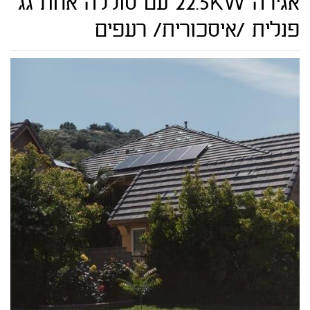
אגירה 22.5KW עם סוללה אחת גג
פנלית /איסכורית/ רעפים