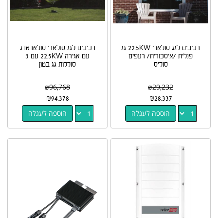
רכיבים לגג סולארי 22.5KW גג
רכיבים לגג סולארי סולאראדג
פנלית /איסכורית/ רעפים
עם אגירה 22.5KW עם 3
סוליס
סוללות גג בטון
₪
96,768
₪
29,232
₪
94,378
₪
28,337
הוספה לעגלה
הוספה לעגלה