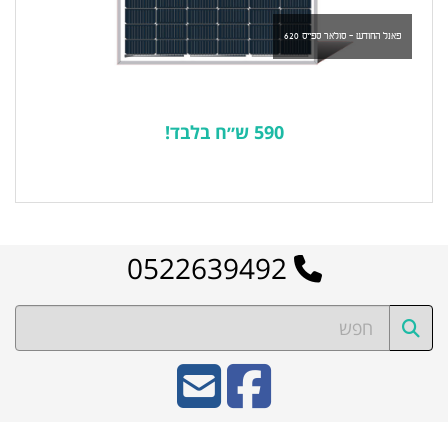
פאנל החודש - סולאר ספייס 620
590 ש״ח בלבד!
לרשימת המוצרים הפופולריים
0522639492