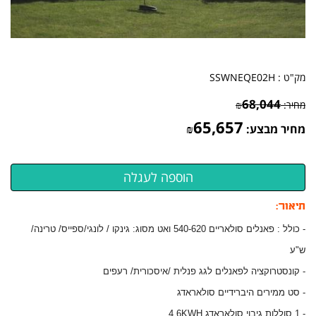
מק"ט :
SSWNEQE02H
68,044
מחיר:
₪
65,657
מחיר מבצע:
₪
תיאור:
- כולל : פאנלים סולאריים 540-620 ואט מסוג: גינקו / לונגי/ספייס/ טרינה/
ש"ע
- קונסטרוקציה לפאנלים לגג פנלית /איסכורית/ רעפים
- סט ממירים היברידיים סולאראדג
- 1 סוללות גיבוי סולאראדג 4.6KWH