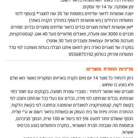
זמן אספקה: עד 14 ימי עסקים.
ישנה אפשרות לדואר שליחים בתוספת של 35 שח למוצר* (בנוסף לדמי
המשלוח הרגילים ) (יש אפשרות להוסיף בתהליך הקניה באתר)
*אין אפשרות לשלוח מוצרים כבדים בדואר שליחים (מוצרים כבדים: ממירים
מכניים מ 3000 ואט ומעלה, פאנלים סולאריים מעל 40 ואט, קונסטרוקציות,
מערכות סולאריות עצמאיות ומצברים מעל 30 אמפר)
במקרה של מוצרים כאלה ניתן לתאם איתנו הובלה בעלות משתנה לפי גודל
המשלוח ומרחק בטלפון 0556875192
מדיניות החזרת מוצרים:
ניתן להחזיר כל מוצר 14 יום מיום הקניה באריזתו המקורית כאשר הוא שלם
ולא בוצע בו שימוש .
מוצרים שאי אפשר להחזיר : מצברי עופרת חומצה, בקבוקים עם חומר כימי
שנפתחו ,כבלים שנחתכו לפי מידה, כבלים עם נעלי כבל שנחתכו והוכנו לפי
בקשת לקוח, קונסטרוקציה לפאנלים שהוזמנה ונחתכה לפי בקשת הלקוח.
ההחזרה תהיה פיזית אל בית העסק או במשלוח בדואר רשום או ע"י שליח.
הכסף ששולם יוחזר למעט 5% דמי ביטול או 100 ש״ח, הנמוך מביניהם,
ובתוספת מה שגבתה חברת האשראי , במקרה והתשלום בוצע בכרטיס
אשראי.