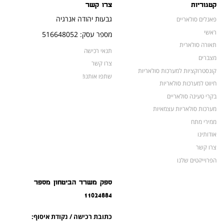
קטגוריות
צרו קשר
גבעות יהודה אנרגיה
פאנלים סולאריים
ראשי
מספר עסק: 516648052
תאורה סולארית
תנאי רכישה
מצברים
צרו קשר
קונסטרוקציות למערכות סולאריות
שתפו אותנו!
חיווט למערכות סולאריות
בקרי טעינה סולאריים
מערכות סולאריות עצמאיות
ממירי מתח
אודותינו
צרו קשר
הפרוייקטים שלנו
מצברים לאופנועים ולטרקטורונים
ספק משרד הביטחון מספר
מוצרים לשעת חירום
11024884
צרו קשר
מוצרים חדשים
כתובת רכישה / נקודת איסוף:
מוצרים פופולריים