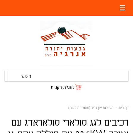
חיפוש
לעגלת הקניות
דף בית
מערכות און גריד (מחוברות רשת)
רכיבים לגג סולארי סולאראדג עם