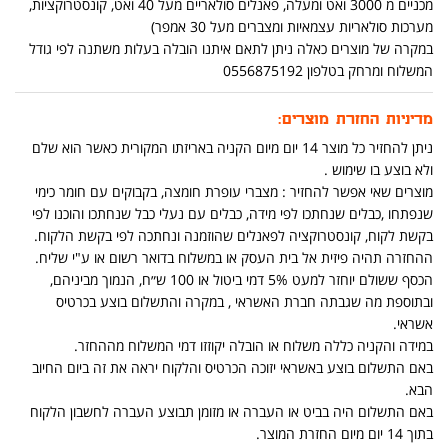
מכניים מ 3000 ואט ומעלה, פאנלים סולאריים מעל 40 ואט, קונסטרוקציות,
מערכות סולאריות עצמאיות ומצברים מעל 30 אמפר)
במקרה של מוצרים כאלה ניתן לתאם איתנו הובלה בעלות משתנה לפי גודל
המשלוח ומרחק בטלפון 0556875192
מדיניות החזרת מוצרים:
ניתן להחזיר כל מוצר 14 יום מיום הקניה באריזתו המקורית כאשר הוא שלם
ולא בוצע בו שימוש .
מוצרים שאי אפשר להחזיר : מצברי עופרת חומצה, בקבוקים עם חומר כימי
שנפתחו ,כבלים שנחתכו לפי מידה, כבלים עם נעלי כבל שנחתכו והוכנו לפי
בקשת לקוח, קונסטרוקציה לפאנלים שהוזמנה ונחתכה לפי בקשת הלקוח.
ההחזרה תהיה פיזית אל בית העסק או במשלוח בדואר רשום או ע"י שליח.
הכסף ששולם יוחזר למעט 5% דמי ביטול או 100 ש״ח, הנמוך מביניהם,
ובתוספת מה שגבתה חברת האשראי , במקרה והתשלום בוצע בכרטיס
אשראי.
במידה והקניה כללה משלוח או הובלה יקוזזו דמי המשלוח מההחזר.
באם התשלום בוצע באשראי יזוכה הכרטיס והלקוח יראה את זה ביום החיוב
הבא.
באם התשלום היה בביט או העברה או מזומן תבוצע העברה לחשבון הלקוח
בתוך 14 יום מיום החזרת המוצר.