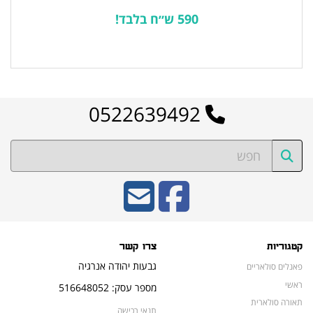
590 ש״ח בלבד!
לרשימת המוצרים הפופולריים
0522639492
קטגוריות
צרו קשר
גבעות יהודה אנרגיה
פאנלים סולאריים
ראשי
מספר עסק: 516648052
תאורה סולארית
תנאי רכישה