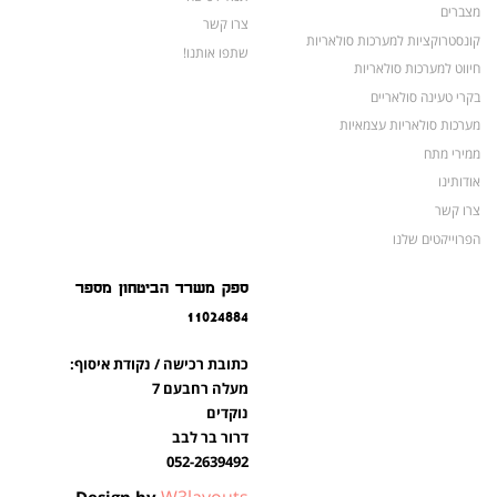
מצברים
צרו קשר
קונסטרוקציות למערכות סולאריות
שתפו אותנו!
חיווט למערכות סולאריות
בקרי טעינה סולאריים
מערכות סולאריות עצמאיות
ממירי מתח
אודותינו
צרו קשר
הפרוייקטים שלנו
מצברים לאופנועים ולטרקטורונים
ספק משרד הביטחון מספר
מוצרים לשעת חירום
11024884
צרו קשר
מוצרים חדשים
כתובת רכישה / נקודת איסוף:
מוצרים פופולריים
מעלה רחבעם 7
נוקדים
דרור בר לבב
052-2639492
W3layouts
Design by