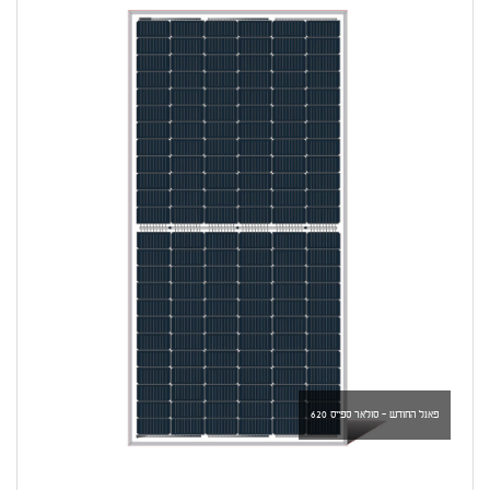
פאנל החודש - סולאר ספייס 620