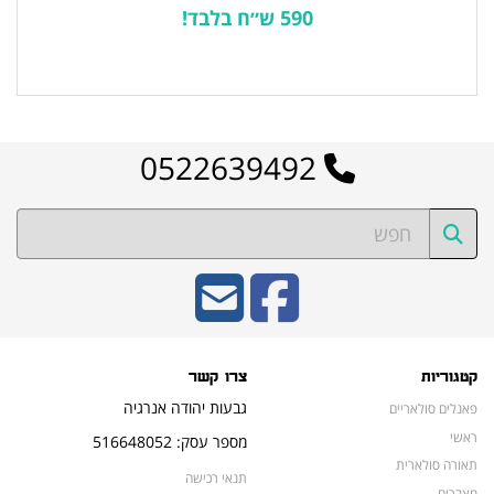
590 ש״ח בלבד!
לרשימת המוצרים הפופולריים
0522639492
קטגוריות
צרו קשר
גבעות יהודה אנרגיה
פאנלים סולאריים
ראשי
מספר עסק: 516648052
תאורה סולארית
תנאי רכישה
מצברים