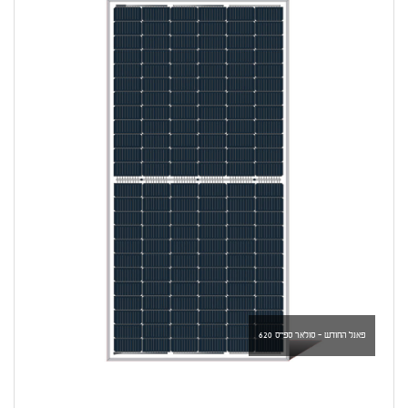
פאנל החודש - סולאר ספייס 620