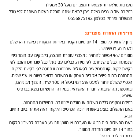
מערכות סולאריות עצמאיות ומצברים מעל 30 אמפר)
במקרה של מוצרים כאלה ניתן לתאם איתנו הובלה בעלות משתנה לפי גודל
המשלוח ומרחק בטלפון 0556875192
מדיניות החזרת מוצרים:
ניתן להחזיר כל מוצר 14 יום מיום הקניה באריזתו המקורית כאשר הוא שלם
ולא בוצע בו שימוש .
מוצרים שאי אפשר להחזיר : מצברי עופרת חומצה, בקבוקים עם חומר כימי
שנפתחו ,כבלים שנחתכו לפי מידה, כבלים עם נעלי כבל שנחתכו והוכנו לפי
בקשת לקוח, קונסטרוקציה לפאנלים שהוזמנה ונחתכה לפי בקשת הלקוח.
ההחזרה תהיה פיזית אל בית העסק או במשלוח בדואר רשום או ע"י שליח.
הכסף ששולם יוחזר למעט 5% דמי ביטול או 100 ש״ח, הנמוך מביניהם,
ובתוספת מה שגבתה חברת האשראי , במקרה והתשלום בוצע בכרטיס
אשראי.
במידה והקניה כללה משלוח או הובלה יקוזזו דמי המשלוח מההחזר.
באם התשלום בוצע באשראי יזוכה הכרטיס והלקוח יראה את זה ביום החיוב
הבא.
באם התשלום היה בביט או העברה או מזומן תבוצע העברה לחשבון הלקוח
בתוך 14 יום מיום החזרת המוצר.
דרור בר לבב, מנהל