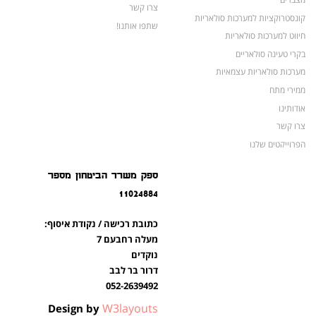
צרו קשר
קונסטרוקציות למערכות סולאריות
שתפו אותנו!
חיווט למערכות סולאריות
בקרי טעינה סולאריים
מערכות סולאריות עצמאיות
ממירי מתח
אודותינו
צרו קשר
הפרוייקטים שלנו
מצברים לאופנועים ולטרקטורונים
ספק משרד הביטחון מספר
מוצרים לשעת חירום
11024884
צרו קשר
מוצרים חדשים
כתובת רכישה / נקודת איסוף:
מוצרים פופולריים
מעלה רחבעם 7
נוקדים
דרור בר לבב
052-2639492
W3layouts
Design by